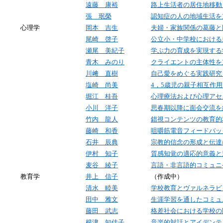
遠藤 康裕
路上生活者の居住地移動
張 珉榮
認知症の人の地域生活を
心理学
岡本 吉生
夫婦・家族関係の葛藤と
尾崎 啓子
公立小・中学校における
瀬尾 美紀子
学ぶ力の育成を実現する
青木 みのり
クライエントの主体性を
川﨑 直樹
自己愛をめぐる実践研究
塩崎 尚美
4
，
5
歳児の親子相互作用
堀江 桂吾
心理療法および心理アセ
小川 洋子
思春期以降に面会交流を
竹内 龍人
錯視コンテンツの教育的
藤崎 和香
咀嚼筋電音フィードバッ
石井 辰典
宗教的信念の形成と伝達
伊村 知子
質感知覚の適応的意義と
麦谷 綾子
言語・非言語的コミュニ
教育学
井上 信子
（作成中）
清水 睦美
学校教育とヴァルネラビ
田中 雅文
生涯学習を通したコミュ
藤田 武志
格差社会における学校の
根津 知佳子
音楽的対話とアイデンテ