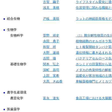
古賀 繭子
ライフスタイル変化に適
浅見 美穂
住居管理に関わる職能と
●
総合生物
戸枝 美咲
ラットの神経筋骨格モデ
●
生物学
生物科学
菅野 靖史
（1）難分解性物質の生
永田 典子
植物細胞のオルガネラ形
和賀 祥
ヒト複製開始タンパク質
大野 速雄
遺伝情報に書き込まれる
吉田 徹
バクテリアセルロース合
基礎生物学
関本 弘之
ホシミドロ目藻類から迫
深町 昌司
メダカの色覚特性の解析
上田 実希
温暖化が寒冷地域の土壌
大髙 きぬ香
車軸藻植物門ヒメミカヅ
●
農学生産環境
農芸化学
富永 達矢
食品工場における大腸菌
●
医歯薬学