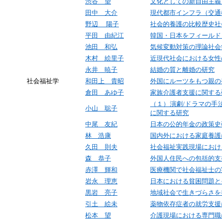
渋谷 望
文化としての新自由主義
田中 大介
現代都市インフラ（交通
野辺 陽子
社会的養護の比較歴史社
平田 由紀江
韓国・日本をフィールド
池田 和弘
気候変動対策の理論社会
木村 絵里子
近現代社会における女性
永井 暁子
結婚の質と離婚の研究
社会福祉学
和田上 貴昭
外国にルーツをもつ親の
倉田 あゆ子
家族介護者支援に関する
（１）演劇
/
ドラマの手
小山 聡子
に関する研究
中尾 友紀
日本の公的年金の政策史
林 浩康
国内外における家庭養護
久田 則夫
社会福祉実践現場におけ
森 恭子
外国人住民への包括的支
赤澤 輝和
医療機関で社会福祉士の
岩永 理恵
日本における貧困問題と
黒岩 亮子
地域社会で生きづらさを
引土 絵未
薬物依存症者の就労支援
松本 望
介護現場における専門職