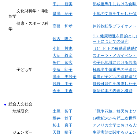
平井 智美
熟成但馬牛における食味
文化財科学・博物
是澤 紀子
土地の文脈を生かした保
館学
健康・スポーツ科
高橋 和孝
体幹捻転型プライオメト
学
(
1
）健康増進を目的とし
佐古 隆之
ートについての研究
小川 哲也
（1）ヒトの移動運動動
大沼 義彦
スポーツ・メガイベント
魚住 智広
少子化地域における若者
子ども学
安藤 朗子
極低出生体重児の発達お
澤田 美砂子
環境が子どもの運動遊び
浅野 由子
持続可能性を考慮した子
今田 由香
物語絵本の表現と機能
●
総合人文社会
地域研究
土屋 智子
「戦争花嫁」移民および
坂井 妙子
19
世紀末から第二次世界
杉山 直子
アメリカ文学における人
ジェンダー
天野 晴子
生活実態に関するジェン