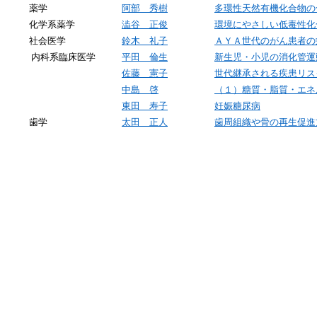
薬学
阿部 秀樹
多環性天然有機化合物の
化学系薬学
澁谷 正俊
環境にやさしい低毒性化
社会医学
鈴木 礼子
ＡＹＡ世代のがん患者の
内科系臨床医学
平田 倫生
新生児・小児の消化管運
佐藤 憲子
世代継承される疾患リス
中島 啓
（１）糖質・脂質・エネ
東田 寿子
妊娠糖尿病
歯学
太田 正人
歯周組織や骨の再生促進