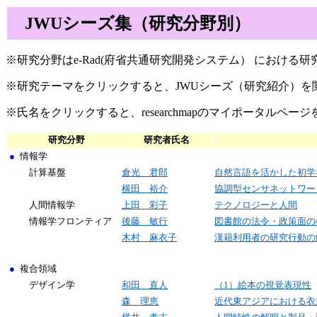
JWUシーズ集（研究分野別）
※研究分野はe-Rad(府省共通研究開発システム） における
※研究テーマをクリックすると、JWUシーズ（研究紹介）を
※氏名をクリックすると、researchmapのマイポータルペー
研究分野
研究者氏名
●
情報学
計算基盤
倉光 君郎
自然言語を活かした初学
横田 裕介
協調型センサネットワー
人間情報学
上田 彩子
テクノロジーと人間
情報学フロンティア
後藤 敏行
図書館の法令・政策面の
木村 麻衣子
漢籍利用者の研究行動の
●
複合領域
デザイン学
和田 直人
（1）絵本の視覚表現性
森 理恵
近代東アジアにおける衣