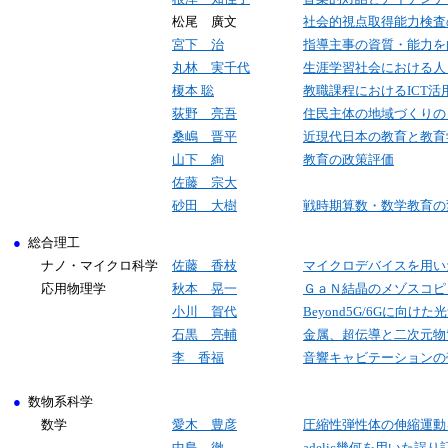
松尾 廣文
社会的視点取得能力検査
宮下 治
指導主事の資質・能力を
丸林 実千代
生涯学習社会における人
榎本 聡
教職課程における
ICT
活
荻野 亮吾
住民主体の地域づくりの
桑嶋 晋平
近現代日本の教育と教育
山下 絢
教育の政策評価
佐藤 宗大
砂田 大樹
戦時期算数・数学教育の
●
総合理工
ナノ・マイクロ科学
佐藤 香枝
マイクロデバイスを用い
応用物理学
秋本 晃一
ＧａＮ結晶のメゾスコピ
小川 賀代
Beyond5G/6G
に向けた光
石黒 亮輔
金属、超伝導と二次元物
李 香福
音響キャビテーションの
●
数物系科学
数学
愛木 豊彦
圧縮性弾性体の伸縮運動
中島 徹
adelic
幾何を用いた誤り