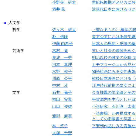
小野寺 研太
世紀転換期アメリカにお
酒井 晃
近現代日本におけるセク
●
人文学
哲学
佐々木 雄大
〈聖なるもの〉 概念の
朴 倍暎
東アジアにおける儒学思
伊藤 由希子
日本人の思想・感情の基
芸術学
木村 覚
笑いと社会の連関をめぐ
奥波 一秀
明治以後の雅楽の意味づ
河本 真理
カモフラージュから見た
水野 僚子
物語絵画にみる女性表象
川崎 公平
戦後日本映画における「
中村 玲
江戸時代前期の皇女によ
文学
石井 倫子
金春禅鳳の能楽論とその
福田 安典
平賀源内を中心とした日
山口 俊雄
小説研究 石川淳 太宰
〈読書場〉が再構成する
渡部 麻実
としての旧蔵書の保護・
林 悠子
平安朝作品にみる貴族た
大塚 千聖