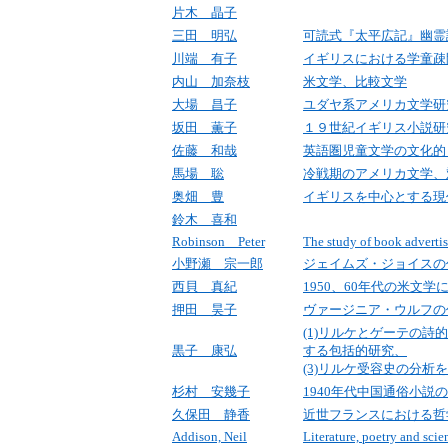
片木 晶子
三田 明弘
可読式『太平広記』幽霊
川端 有子
イギリスにおける学童疎
内山 加奈枝
米文学、比較文学
大場 昌子
ユダヤ系アメリカ文学研
坂田 薫子
１９世紀イギリス小説研
佐藤 和哉
英語圏児童文学の文化的
馬場 聡
冷戦期のアメリカ文学、
奥畑 豊
イギリスを中心とする現
鈴木 喜和
Robinson Peter
The study of book adverti
小野瀬 宗一郎
ジェイムズ・ジョイスの
西貝 真紀
1950
、
60
年代の米文学
押田 昊子
ヴァージニア・ウルフの
(1)リルケとゲーテの詩
黒子 康弘
する包括的研究、
(3)リルケ受容史の分析
杉村 安幾子
1940
年代中国通俗小説の
久保田 静香
近世フランスにおける哲
Addison, Neil
Literature, poetry and scie