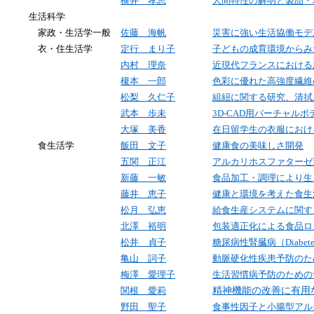
横井 孝志
人間特性の解明と製品・
生活科学
家政・生活学一般
佐藤 海帆
災害に強い生活協働モデ
衣・住生活学
定行 まり子
子どもの成育環境からみ
内村 理奈
近現代フランスにおける
榎本 一郎
色彩に優れた高強度繊維
松梨 久仁子
組紐に関する研究、清拭
武本 歩未
3D-CA
D用バーチャルボ
大塚 美香
在日留学生の衣服におけ
食生活学
飯田 文子
健康食の美味しさ開発
五関 正江
アルカリホスファターゼ
新藤 一敏
食品加工・調理により生
藤井 恵子
健康と環境を考えた食生
松月 弘恵
給食生産システムに関す
北澤 裕明
包装適正化による食品ロ
松井 貞子
糖尿病性腎臓病（
Diabete
亀山 詞子
動脈硬化性疾患予防のた
梅澤 愛理子
生活習慣病予防のための
関根 愛莉
精神機能の改善に有用
野田 聖子
食事性因子と小腸型アル