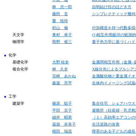
林 忠一郎
自明結び目のほどき方
藤田 玄
シンプレクティック幾何
竇 暁玲
杉山 倫
付加構造を持つ代数多様
天文学
奥村 幸子
(1)相互作用銀河の観測
物理学
熊野 俊三
量子色力学に基づくハド
●
化学
基礎化学
大野 桂史
金属間相互作用（金属–
複合化学
林 久史
X
線分光によるプルシア
宮崎 あかね
金属酸化物と重金属イオ
森屋 亮平
生体内イメージング試薬
●
工学
建築学
篠原 聡子
集合住宅 シェアハウス
平田 京子
避難所（妊産婦・乳児救
細井 昭憲
（１）高効率エアコンの
薬袋 奈美子
生活道路の改善
植田 瑞昌
障害のある子どもの成長