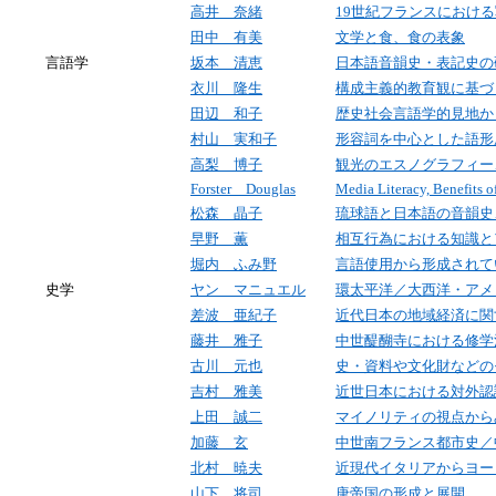
高井 奈緒
19世紀フランスにおけ
田中 有美
文学と食、食の表象
言語学
坂本 清恵
日本語音韻史・表記史の
衣川 隆生
構成主義的教育観に基づ
田辺 和子
歴史社会言語学的見地か
村山 実和子
形容詞を中心とした語形
高梨 博子
観光のエスノグラフィー
Forster Douglas
Media Literacy, Benefits 
松森 晶子
琉球語と日本語の音韻史
早野 薫
相互行為における知識と
堀内 ふみ野
言語使用から形成されて
史学
ヤン マニュエル
環太平洋／大西洋・アメ
差波 亜紀子
近代日本の地域経済に関
藤井 雅子
中世醍醐寺における修学
古川 元也
史・資料や文化財などの
吉村 雅美
近世日本における対外認
上田 誠二
マイノリティの視点から
加藤 玄
中世南フランス都市史／
北村 暁夫
近現代イタリアからヨー
山下 将司
唐帝国の形成と展開