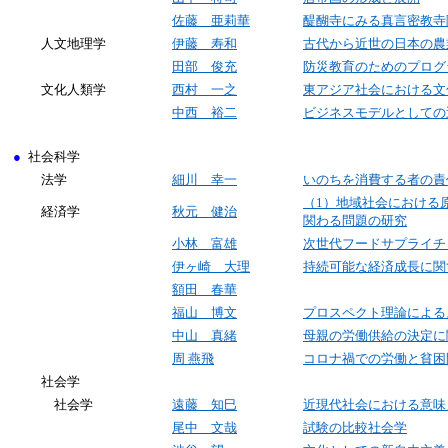
佐藤 亜莉華
醍醐寺にみる真言密教寺
人文地理学
伊藤 寿和
古代から近世の日本の
田部 俊充
防災教育のためのプログ
文化人類学
西村 一之
東アジア社会における文
中西 裕二
ビジネスモデルとしての
●
社会科学
法学
細川 幸一
いのちを消費する者の責
（1）
地域社会における
経済学
秋元 健治
関わる問題の研究
小林 富雄
次世代フードサプライチ
伊ヶ崎 大理
持続可能な経済成長に関
額田 春華
福山 博文
プロスペクト理論による
中山 真緒
母親の労働供給の決定に
周 燕飛
コロナ禍での労働と貧困
社会学
社会学
遠藤 知巳
近現代社会における意味
尾中 文哉
試験の比較社会学